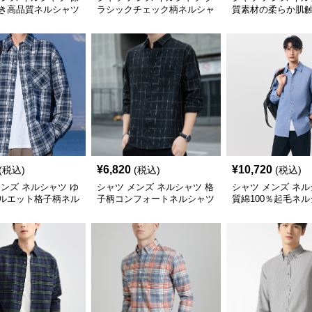
き高品質ネルシャツ
ラシックチェック柄ネルシャ
質素材の柔らか肌
ツ
ャツ
¥
6,820
¥
10,720
(税込)
(税込)
(税込)
メンズ ネルシャツ ゆ
シャツ メンズ ネルシャツ 格
シャツ メンズ ネル
ルエット格子柄ネル
子柄コンフォートネルシャツ
質綿100％起毛ネル
袖