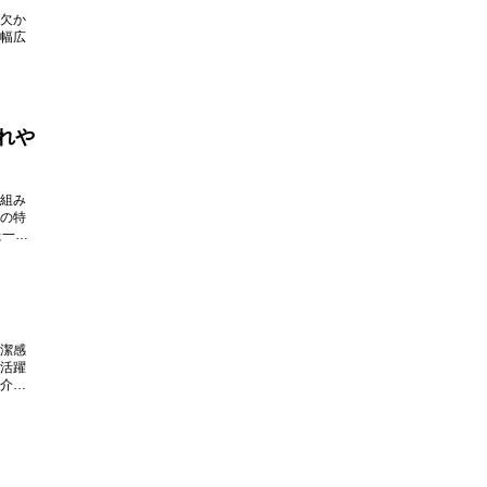
欠か
幅広
れや
組み
の特
た一枚
潔感
活躍
介い