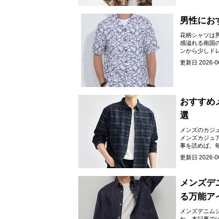
男性にお
花柄シャツは
感溢れる南国
ンから少しド
ドローブです
更新日
2026-0
おすすめ
選
メンズのカジ
メンズカジュ
事を読めば、
更新日
2026-0
メンズデ
る万能ア
メンズデニム