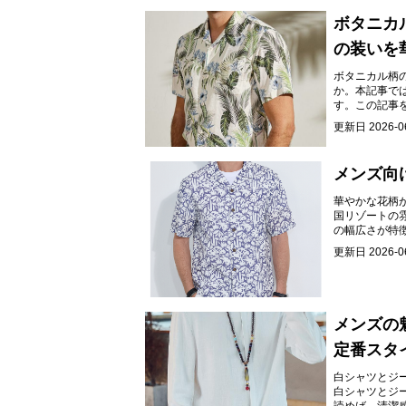
ボタニカ
の装いを
ボタニカル柄
か。本記事で
す。この記事
しむことがで
更新日
2026-0
メンズ向
華やかな花柄
国リゾートの
の幅広さが特
更新日
2026-0
メンズの
定番スタ
す。
白シャツとジ
白シャツとジ