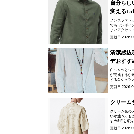
自分らし
変える15
メンズファッ
でもワンポイ
よいアクセン
ツで、あなた
更新日
2026-0
清潔感抜
デおすす
白シャツとジ
が完成するか
する白シャツ
デを実現する
更新日
2026-0
クリーム
クリーム色の
いか迷う方も
すめ5選を紹
更新日
2026-0