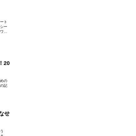
ート
シー
ワー
20
めの
の記
なせ
う