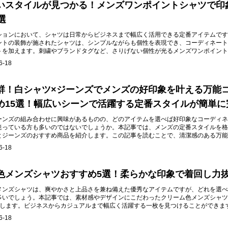
いスタイルが見つかる！メンズワンポイントシャツで印
選
ションにおいて、シャツは日常からビジネスまで幅広く活用できる定番アイテムです
ントの装飾が施されたシャツは、シンプルながらも個性を表現でき、コーディネート
トを加えます。刺繍やブランドタグなど、さりげない個性が光るメンズワンポイント
らしいスタイルを見つけてみませんか。
6-18
群！白シャツ×ジーンズでメンズの好印象を叶える万能
め15選！幅広いシーンで活躍する定番スタイルが簡単に
ーンズの組み合わせに興味があるものの、どのアイテムを選べば好印象なコーディネ
迷っている方も多いのではないでしょうか。本記事では、メンズの定番スタイルを格
とジーンズのおすすめ商品を紹介します。この記事を読むことで、清潔感のある万能
アイテム選びのポイントが分かります。
6-18
色メンズシャツおすすめ5選！柔らかな印象で着回し力
メンズシャツは、爽やかさと上品さを兼ね備えた優秀なアイテムですが、どれを選べ
多いでしょう。本記事では、素材感やデザインにこだわったクリーム色メンズシャツ
介します。ビジネスからカジュアルまで幅広く活躍する一枚を見つけることができま
6-18