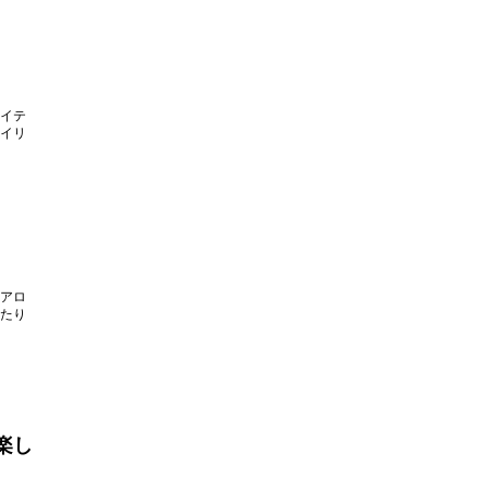
イテ
イリ
アロ
たり
楽し