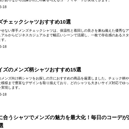
感がありながら洗練された印象を与えるコーディネートが実現できます。
6-18
ズチェックシャツおすすめ10選
かせない厚手メンズチェックシャツは、保温性と着回しの良さを兼ね備えた優秀なア
ュアルからビジネスカジュアルまで幅広いシーンで活躍し、一枚で存在感のあるスタ
ます。
6-18
イズのメンズ柄シャツおすすめ15選
のメンズ向け柄シャツをお探しの方におすすめの商品を厳選しました。チェック柄や
な模様まで豊富なデザインを取り揃えており、どのシャツも大きいサイズ対応でゆっ
を実現します。
6-18
に合うシャツでメンズの魅力を最大化！毎日のコーデが
選