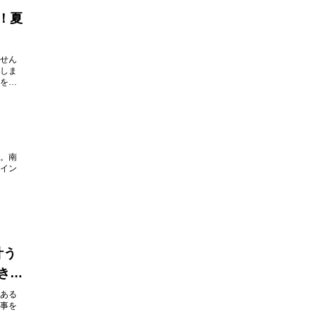
！夏
せん
しま
を楽
。南
イン
叶う
きま
ある
事を