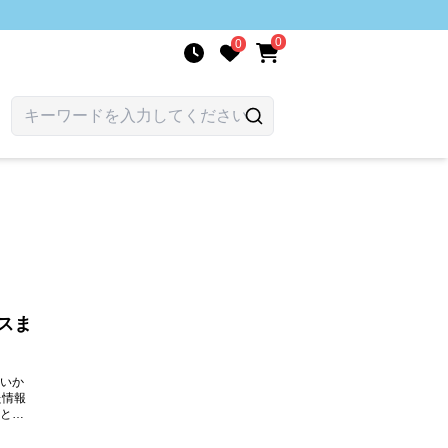
0
0
スま
いか
た情報
とが