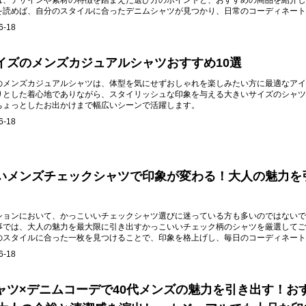
は、デザインや素材の特徴を踏まえた選び方のポイントと、おすすめの商品を紹介し
を読めば、自分のスタイルに合ったデニムシャツが見つかり、日常のコーディネート
。
6-18
イズのメンズカジュアルシャツおすすめ10選
のメンズカジュアルシャツは、体型を気にせずおしゃれを楽しみたい方に最適なアイ
りとした着心地でありながら、スタイリッシュな印象を与える大きいサイズのシャツ
ちょっとしたお出かけまで幅広いシーンで活躍します。
6-18
いメンズチェックシャツで印象が変わる！大人の魅力を
ションにおいて、かっこいいチェックシャツ選びに迷っている方も多いのではないで
事では、大人の魅力を最大限に引き出すかっこいいチェック柄のシャツを厳選してご
のスタイルに合った一枚を見つけることで、印象を格上げし、毎日のコーディネート
ます。
6-18
ャツ×デニムコーデで40代メンズの魅力を引き出す！お