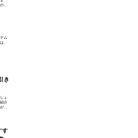
ま
の幅
テム
は、
引き
しょ
紹介
がよ
すす