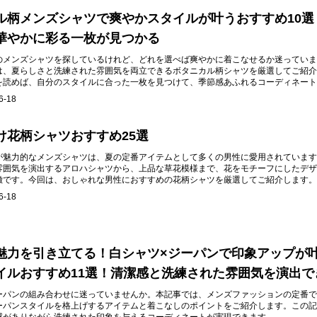
ル柄メンズシャツで爽やかスタイルが叶うおすすめ10選
華やかに彩る一枚が見つかる
のメンズシャツを探しているけれど、どれを選べば爽やかに着こなせるか迷っていま
は、夏らしさと洗練された雰囲気を両立できるボタニカル柄シャツを厳選してご紹介
を読めば、自分のスタイルに合った一枚を見つけて、季節感あふれるコーディネート
きます。
6-18
け花柄シャツおすすめ25選
が魅力的なメンズシャツは、夏の定番アイテムとして多くの男性に愛用されています
雰囲気を演出するアロハシャツから、上品な草花模様まで、花をモチーフにしたデザ
徴です。今回は、おしゃれな男性におすすめの花柄シャツを厳選してご紹介します。
6-18
魅力を引き立てる！白シャツ×ジーパンで印象アップが
イルおすすめ11選！清潔感と洗練された雰囲気を演出で
ーパンの組み合わせに迷っていませんか。本記事では、メンズファッションの定番で
ーパンスタイルを格上げするアイテムと着こなしのポイントをご紹介します。この記