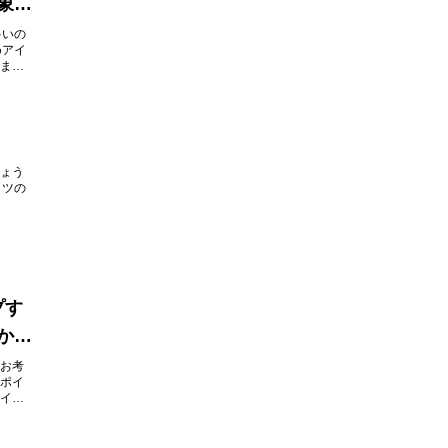
象
多いの
めアイ
ま
ょう
ャツの
プす
かり
お考
ポイ
イル