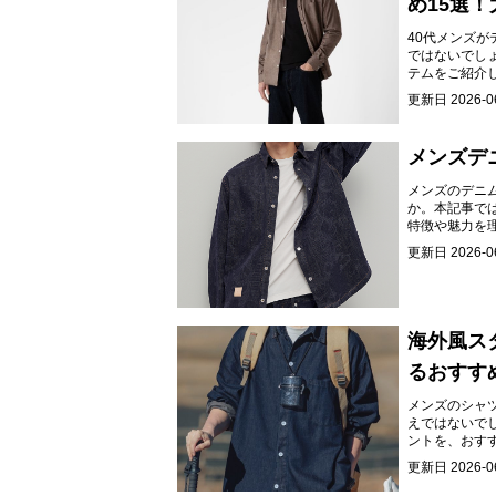
め15選
に。
40代メンズ
ではないでし
テムをご紹介
す。
更新日
2026-0
メンズデ
メンズのデニ
か。本記事で
特徴や魅力を
更新日
2026-0
海外風ス
るおすす
ます。
メンズのシャ
えではないで
ントを、おす
を手軽に取り
更新日
2026-0