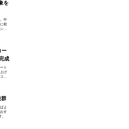
象を
。中
に程
シャ
コー
完成
ート
上げ
コー
抜群
ばよ
おす
す。