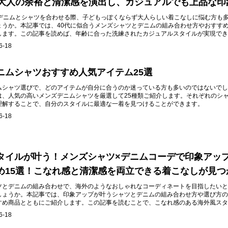
！大人の余裕と清潔感を演出し、カジュアルでも上品な印
がデニムとシャツを合わせる際、子どもっぽくならず大人らしい着こなしに悩む方も
ょうか。本記事では、40代に似合うメンズシャツとデニムの組み合わせ方やおすす
します。この記事を読めば、年齢に合った洗練されたカジュアルスタイルが実現でき
6-18
ニムシャツおすすめ人気アイテム25選
ムシャツ選びで、どのアイテムが自分に合うのか迷っている方も多いのではないでし
は、人気の高いメンズデニムシャツを厳選して25種類ご紹介します。それぞれのシ
理解することで、自分のスタイルに最適な一着を見つけることができます。
6-18
タイルが叶う！メンズシャツ×デニムコーデで印象アッ
め15選！こなれ感と清潔感を両立できる着こなしが見つ
ツとデニムの組み合わせで、海外のようなおしゃれなコーディネートを目指したいと
しょうか。本記事では、印象アップが叶うシャツとデニムの組み合わせ方や選び方の
すめ商品とともにご紹介します。この記事を読むことで、こなれ感のある海外風スタ
入れることができます。
6-18