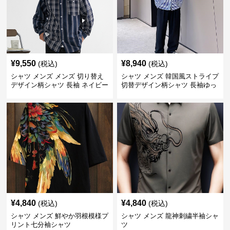
¥
9,550
¥
8,940
(税込)
(税込)
シャツ メンズ メンズ 切り替え
シャツ メンズ 韓国風ストライプ
デザイン柄シャツ 長袖 ネイビー
切替デザイン柄シャツ 長袖ゆっ
春夏新作
たり
¥
4,840
¥
4,840
(税込)
(税込)
シャツ メンズ 鮮やか羽根模様プ
シャツ メンズ 龍神刺繍半袖シャ
リント七分袖シャツ
ツ