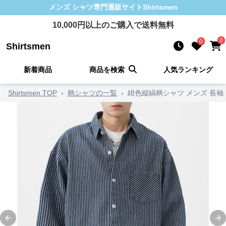
メンズ シャツ
専門通販サイト
Shirtsmen
10,000
円以上のご購入で送料無料
0
0
Shirtsmen
新着商品
商品を検索
人気ランキング
Shirtsmen TOP
›
柄シャツの一覧
›
紺色縦縞柄シャツ メンズ 長袖
Previous slide
Ne