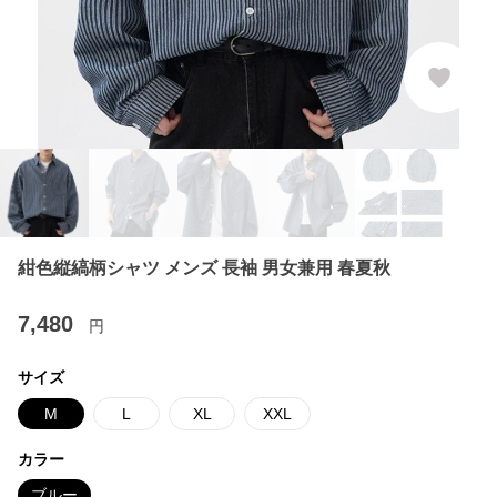
紺色縦縞柄シャツ メンズ 長袖 男女兼用 春夏秋
7,480
円
サイズ
M
L
XL
XXL
カラー
ブルー