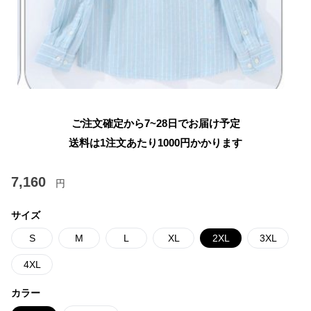
ご注文確定から7~28日でお届け予定
送料は1注文あたり
1000
円かかります
7,160
円
サイズ
S
M
L
XL
2XL
3XL
4XL
カラー