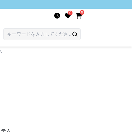
0
0
ム
イテム