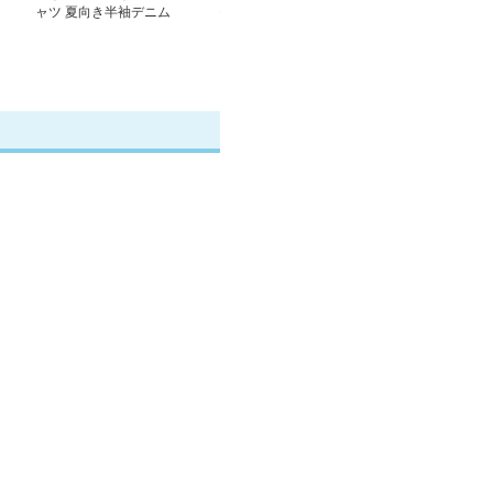
ャツ 夏向き半袖デニム
ャツ 半袖ウエスタンヨ
ャツ ワンポイ
シャツ
ーク デニムシャツ
デニムシャツ