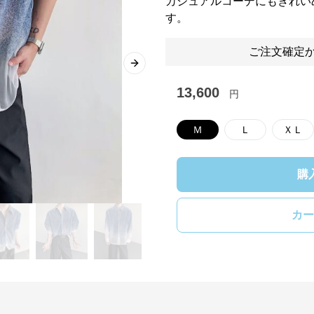
カジュアルコーデにもきれい
す。
ご注文確定か
Next slide
13,600
円
Ｍ
Ｌ
ＸＬ
購
カー