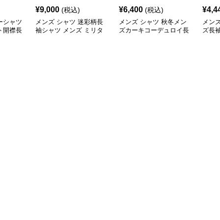
¥
9,000
¥
6,400
¥
4,4
(税込)
(税込)
ーシャツ
メンズ シャツ 迷彩柄長
メンズ シャツ 秋冬メン
メンズ
ト開襟長
袖シャツ メンズ ミリタ
ズカーキコーデュロイ長
ズ長
リー風
袖シャツ
ュア