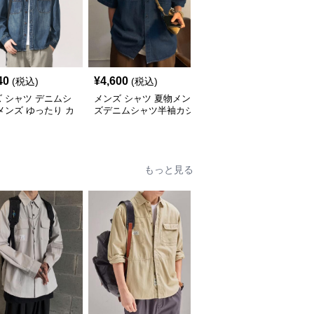
40
¥
4,600
¥
6,780
(税込)
(税込)
(税込)
 シャツ デニムシ
メンズ シャツ 夏物メン
メンズ シャツ 夏季メン
メンズ ゆったり カ
ズデニムシャツ半袖カジ
ズカジュアルデニムシャ
アル
ュアル
ツ半袖
もっと見る