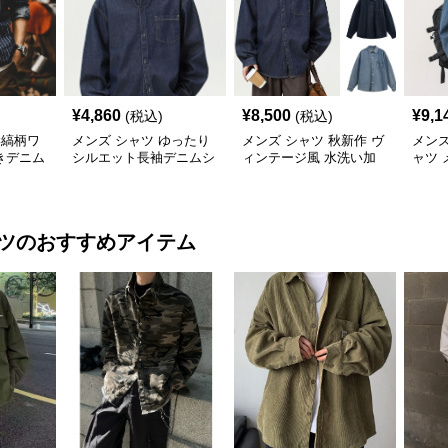
¥
4,860
¥
8,500
¥
9,1
(税込)
(税込)
縦縞柄ワ
メンズ シャツ ゆったり
メンズ シャツ 秋新作 ヴ
メンズ
きデニム
シルエット長袖デニムシ
ィンテージ風 水洗い加
ャツ 
ャツ
工 デニムシャツ 長袖 全
ジュ
3色
ツ
のおすすめアイテム