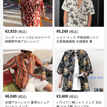
¥
2,910
¥
5,240
(税込)
(税込)
メンズ シャツ トロピカルリーフ
シャツ メンズ 半袖花柄シャツ
柄開襟半袖アロハシャツ
古着風薔薇柄 冷感素材 夏
¥
6,040
¥
3,400
(税込)
(税込)
冷感アロハシャツ 夏用カジュア
ハワイアン柄シャツ メンズ 五分
ルシャツ メンズ
袖 リーフ柄 カジュアル