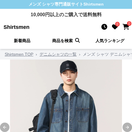
メンズ シャツ
専門通販サイト
Shirtsmen
10,000
円以上のご購入で送料無料
0
0
Shirtsmen
新着商品
商品を検索
人気ランキング
Shirtsmen TOP
›
デニムシャツの一覧
›
メンズ シャツ デニムシャ
Previous slide
Ne