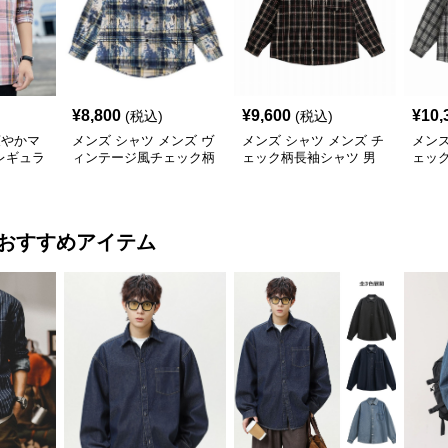
¥
8,800
¥
9,600
¥
10,
(税込)
(税込)
爽やかマ
メンズ シャツ メンズ ヴ
メンズ シャツ メンズ チ
メンズ
レギュラ
ィンテージ風チェック柄
ェック柄長袖シャツ 男
ェッ
ャツ
長袖シャツ
女兼用カジュアルシャツ
女兼用
おすすめアイテム