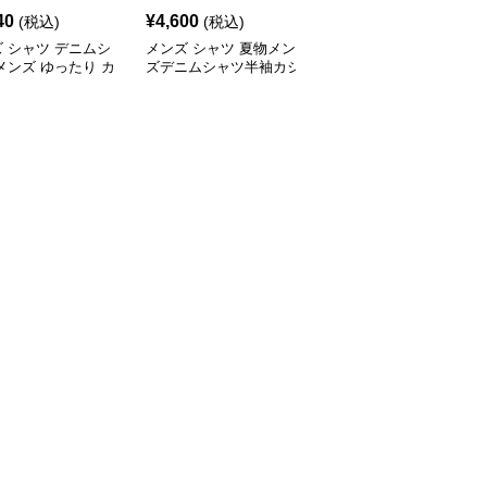
40
¥
4,600
¥
6,780
(税込)
(税込)
(税込)
 シャツ デニムシ
メンズ シャツ 夏物メン
メンズ シャツ 夏季メン
メンズ ゆったり カ
ズデニムシャツ半袖カジ
ズカジュアルデニムシャ
アル
ュアル
ツ半袖