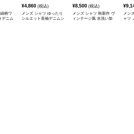
¥
4,860
¥
8,500
¥
9,1
(税込)
(税込)
縦縞柄ワ
メンズ シャツ ゆったり
メンズ シャツ 秋新作 ヴ
メンズ
きデニム
シルエット長袖デニムシ
ィンテージ風 水洗い加
ャツ 
ャツ
工 デニムシャツ 長袖 全
ジュ
3色