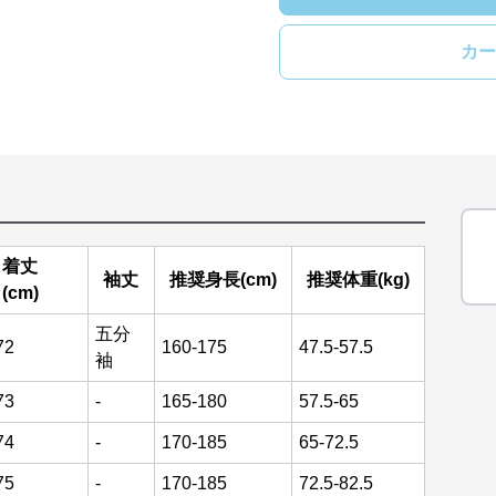
カー
着丈
袖丈
推奨身長(cm)
推奨体重(kg)
(cm)
五分
72
160-175
47.5-57.5
袖
73
-
165-180
57.5-65
74
-
170-185
65-72.5
75
-
170-185
72.5-82.5