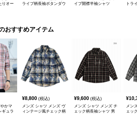
たりオー
ライプ柄長袖ボタンダウ
イプ開襟半袖シャツ
トラ
ツ
ンシャツ
ラー
のおすすめアイテム
¥
8,800
¥
9,600
¥
10,
(税込)
(税込)
爽やかマ
メンズ シャツ メンズ ヴ
メンズ シャツ メンズ チ
メンズ
レギュラ
ィンテージ風チェック柄
ェック柄長袖シャツ 男
ェッ
ャツ
長袖シャツ
女兼用カジュアルシャツ
女兼用