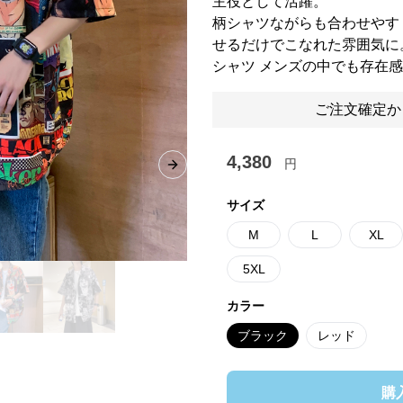
主役として活躍。
柄シャツながらも合わせやす
せるだけでこなれた雰囲気に
シャツ メンズの中でも存在
ご注文確定か
4,380
円
Next slide
サイズ
M
L
XL
5XL
カラー
ブラック
レッド
購