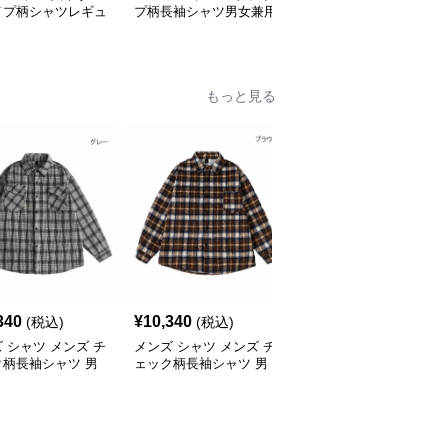
イプ柄シャツレギュ
プ柄長袖シャツ男女兼用
シャツ 黒地にピンク桜
襟長袖
春秋新作全2色
模様 メンズ春秋
もっと見る
340
¥
10,340
¥
8,800
(税込)
(税込)
(税込)
 シャツ メンズ チ
メンズ シャツ メンズ チ
メンズ シャツ メンズ 青
ク柄長袖シャツ 男
ェック柄長袖シャツ 男
系チェック柄長袖シャツ
 春秋冬対応
女兼用 春秋冬 全2色
春秋対応