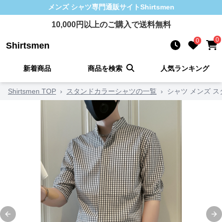
メンズ シャツ
専門通販サイト
Shirtsmen
10,000
円以上のご購入で送料無料
0
0
Shirtsmen
新着商品
商品を検索
人気ランキング
Shirtsmen TOP
›
スタンドカラーシャツの一覧
›
シャツ メンズ 
Previous slide
Ne