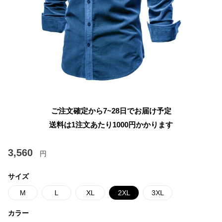
ご注文確定から7~28日でお届け予定
送料は1注文あたり
1000
円かかります
3,560
円
サイズ
M
L
XL
2XL
3XL
カラー