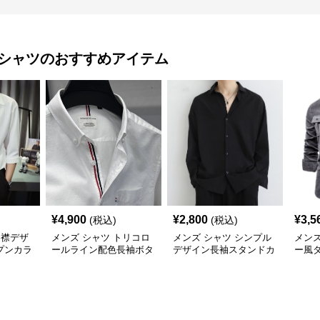
シャツ
のおすすめアイテム
¥
4,900
¥
2,800
¥
3,5
(税込)
(税込)
開襟デザ
メンズ シャツ トリコロ
メンズ シャツ シンプル
メンズ
プンカラ
ールライン配色長袖ボタ
デザイン長袖スタンドカ
ー風
ンダウンシャツ
ラーシャツ
ワー