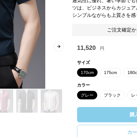
通気性に優れ、暑い季節でも
ツは、ビジネスからカジュア
シンプルながらも上質さを感
ご注文確定か
11,520
円
Next slide
サイズ
170cm
175cm
180
カラー
グレー
ブラック
レ
購
カー