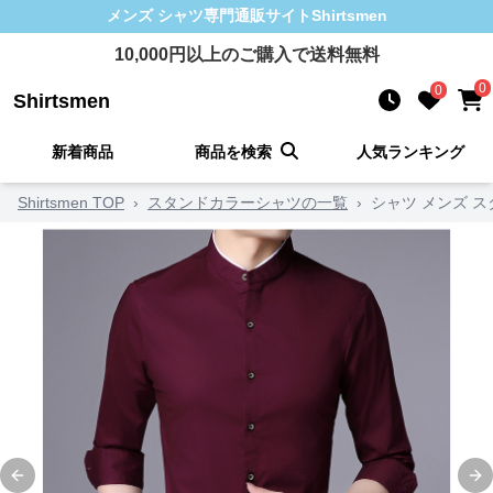
メンズ シャツ
専門通販サイト
Shirtsmen
10,000
円以上のご購入で送料無料
0
0
Shirtsmen
新着商品
商品を検索
人気ランキング
Shirtsmen TOP
›
スタンドカラーシャツの一覧
›
シャツ メンズ 
Previous slide
Ne