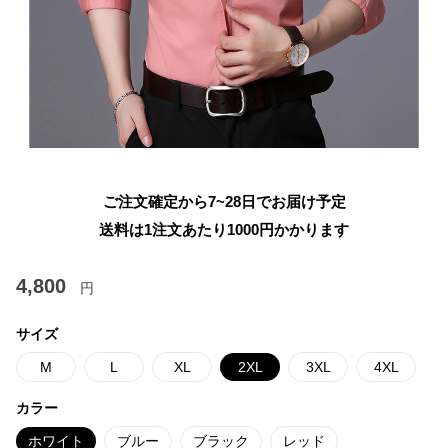
ご注文確定から7~28日でお届け予定
送料は1注文あたり
1000
円かかります
4,800
円
サイズ
M
L
XL
2XL
3XL
4XL
カラー
ホワイト
ブルー
ブラック
レッド