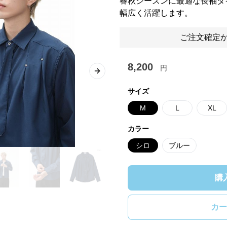
春秋シーズンに最適な長袖タ
幅広く活躍します。
ご注文確定か
8,200
円
Next slide
サイズ
M
L
XL
カラー
シロ
ブルー
購
カー