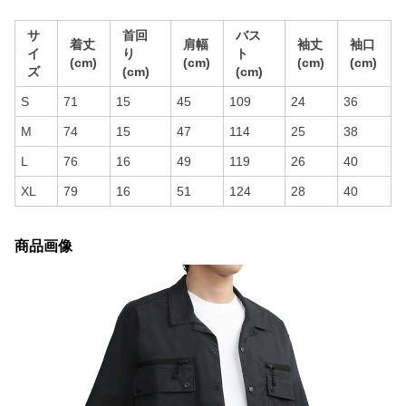
サ
首回
バス
着丈
肩幅
袖丈
袖口
イ
り
ト
(cm)
(cm)
(cm)
(cm)
ズ
(cm)
(cm)
S
71
15
45
109
24
36
M
74
15
47
114
25
38
L
76
16
49
119
26
40
XL
79
16
51
124
28
40
商品画像