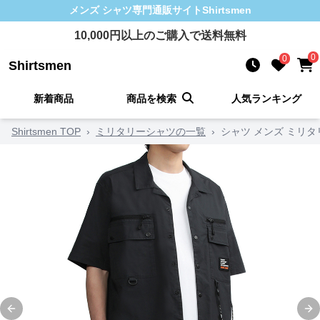
メンズ シャツ
専門通販サイト
Shirtsmen
10,000
円以上のご購入で送料無料
0
0
Shirtsmen
新着商品
商品を検索
人気ランキング
Shirtsmen TOP
›
ミリタリーシャツの一覧
›
シャツ メンズ ミリ
Previous slide
Ne