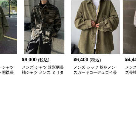
¥
9,000
¥
6,400
¥
4,4
(税込)
(税込)
ーシャツ
メンズ シャツ 迷彩柄長
メンズ シャツ 秋冬メン
メンズ
ト開襟長
袖シャツ メンズ ミリタ
ズカーキコーデュロイ長
ズ長
リー風
袖シャツ
ュア