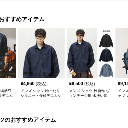
おすすめアイテム
¥
4,860
¥
8,500
¥
9,1
(税込)
(税込)
縦縞柄ワ
メンズ シャツ ゆったり
メンズ シャツ 秋新作 ヴ
メンズ
きデニム
シルエット長袖デニムシ
ィンテージ風 水洗い加
ャツ 
ャツ
工 デニムシャツ 長袖 全
ジュ
3色
ツ
のおすすめアイテム