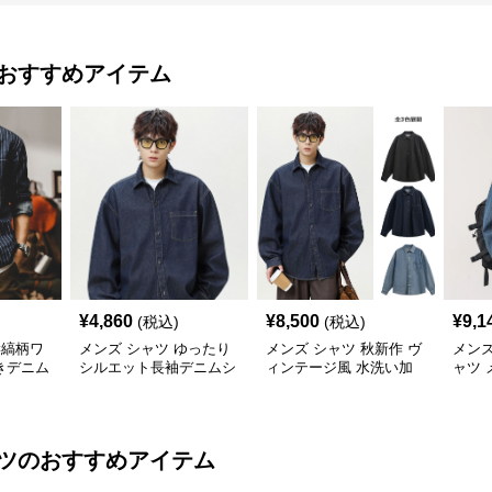
おすすめアイテム
¥
4,860
¥
8,500
¥
9,1
(税込)
(税込)
縦縞柄ワ
メンズ シャツ ゆったり
メンズ シャツ 秋新作 ヴ
メンズ
きデニム
シルエット長袖デニムシ
ィンテージ風 水洗い加
ャツ 
ャツ
工 デニムシャツ 長袖 全
ジュ
3色
ツ
のおすすめアイテム