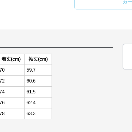
カー
着丈(cm)
袖丈(cm)
70
59.7
72
60.6
74
61.5
76
62.4
78
63.3