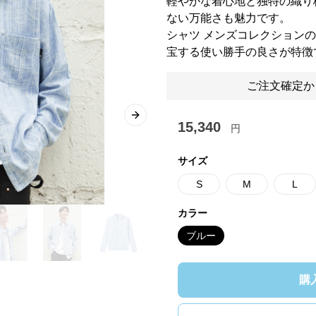
軽やかな着心地と独特の織り
ない万能さも魅力です。
シャツ メンズコレクション
宝する使い勝手の良さが特徴
ご注文確定か
Next slide
15,340
円
サイズ
S
M
L
カラー
ブルー
購