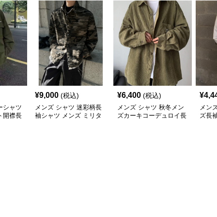
¥
9,000
¥
6,400
¥
4,4
(税込)
(税込)
ーシャツ
メンズ シャツ 迷彩柄長
メンズ シャツ 秋冬メン
メンズ
ト開襟長
袖シャツ メンズ ミリタ
ズカーキコーデュロイ長
ズ長
リー風
袖シャツ
ュア