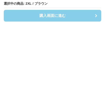
選択中の商品: 2XL / ブラウン
選択中の商品: 2XL / ブラウン
購入画面に進む
購入画面に進む
Shirtsmen
について
会社概要
利用規約