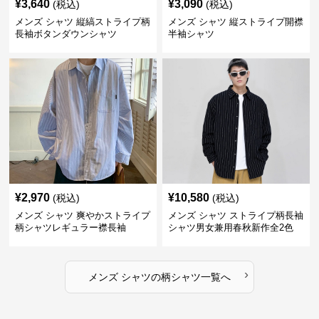
¥
3,640
¥
3,090
(税込)
(税込)
メンズ シャツ 縦縞ストライプ柄
メンズ シャツ 縦ストライプ開襟
長袖ボタンダウンシャツ
半袖シャツ
¥
2,970
¥
10,580
(税込)
(税込)
メンズ シャツ 爽やかストライプ
メンズ シャツ ストライプ柄長袖
柄シャツレギュラー襟長袖
シャツ男女兼用春秋新作全2色
›
メンズ シャツ
の
柄シャツ
一覧へ