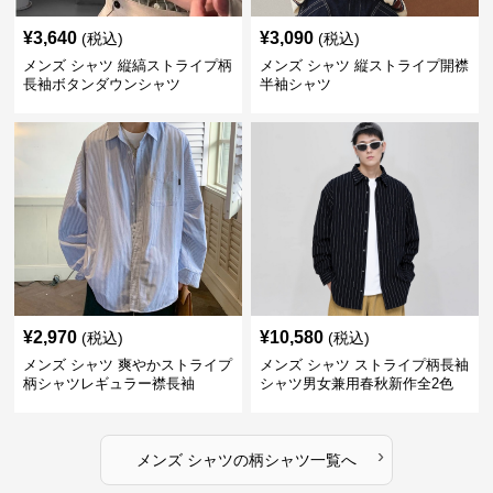
¥
3,640
¥
3,090
(税込)
(税込)
メンズ シャツ 縦縞ストライプ柄
メンズ シャツ 縦ストライプ開襟
長袖ボタンダウンシャツ
半袖シャツ
¥
2,970
¥
10,580
(税込)
(税込)
メンズ シャツ 爽やかストライプ
メンズ シャツ ストライプ柄長袖
柄シャツレギュラー襟長袖
シャツ男女兼用春秋新作全2色
›
メンズ シャツ
の
柄シャツ
一覧へ