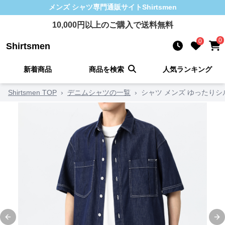
メンズ シャツ
専門通販サイト
Shirtsmen
10,000
円以上のご購入で送料無料
0
0
Shirtsmen
新着商品
商品を検索
人気ランキング
Shirtsmen TOP
›
デニムシャツの一覧
›
シャツ メンズ ゆったり
Previous slide
Ne