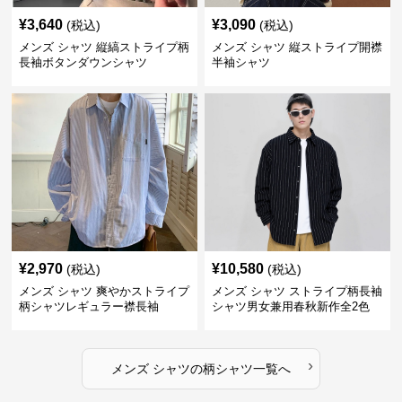
¥
3,640
¥
3,090
(税込)
(税込)
メンズ シャツ 縦縞ストライプ柄
メンズ シャツ 縦ストライプ開襟
長袖ボタンダウンシャツ
半袖シャツ
¥
2,970
¥
10,580
(税込)
(税込)
メンズ シャツ 爽やかストライプ
メンズ シャツ ストライプ柄長袖
柄シャツレギュラー襟長袖
シャツ男女兼用春秋新作全2色
›
メンズ シャツ
の
柄シャツ
一覧へ