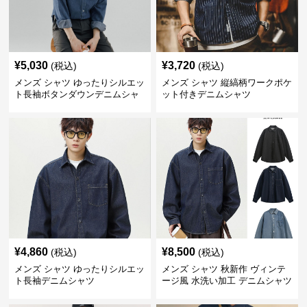
¥
5,030
¥
3,720
(税込)
(税込)
メンズ シャツ ゆったりシルエッ
メンズ シャツ 縦縞柄ワークポケ
ト長袖ボタンダウンデニムシャ
ット付きデニムシャツ
ツ
¥
4,860
¥
8,500
(税込)
(税込)
メンズ シャツ ゆったりシルエッ
メンズ シャツ 秋新作 ヴィンテ
ト長袖デニムシャツ
ージ風 水洗い加工 デニムシャツ
長袖 全3色