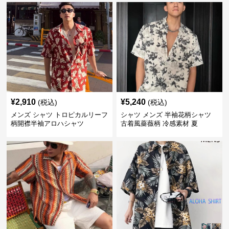
¥
2,910
¥
5,240
(税込)
(税込)
メンズ シャツ トロピカルリーフ
シャツ メンズ 半袖花柄シャツ
柄開襟半袖アロハシャツ
古着風薔薇柄 冷感素材 夏