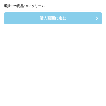
選択中の商品: M / クリーム
選択中の商品: M / クリーム
購入画面に進む
購入画面に進む
Shirtsmen
について
会社概要
利用規約