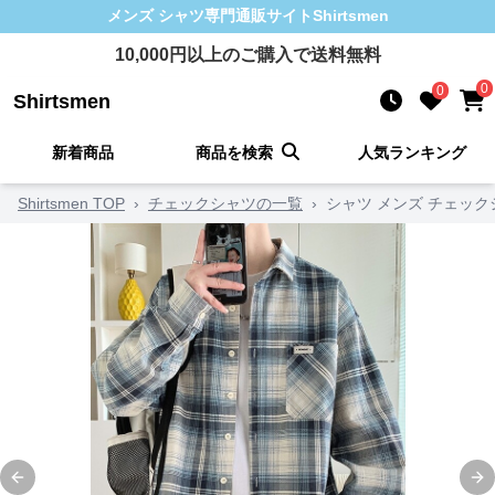
メンズ シャツ
専門通販サイト
Shirtsmen
10,000
円以上のご購入で送料無料
0
0
Shirtsmen
新着商品
商品を検索
人気ランキング
Shirtsmen TOP
›
チェックシャツの一覧
›
シャツ メンズ チェッ
Previous slide
Ne