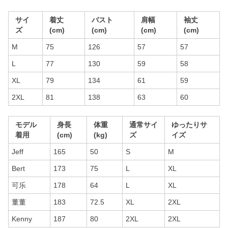
サイ
着丈
バスト
肩幅
袖丈
ズ
(cm)
(cm)
(cm)
(cm)
M
75
126
57
57
L
77
130
59
58
XL
79
134
61
59
2XL
81
138
63
60
モデル
身長
体重
通常サイ
ゆったりサ
着用
(cm)
(kg)
ズ
イズ
Jeff
165
50
S
M
Bert
173
75
L
XL
可乐
178
64
L
XL
董董
183
72.5
XL
2XL
Kenny
187
80
2XL
2XL