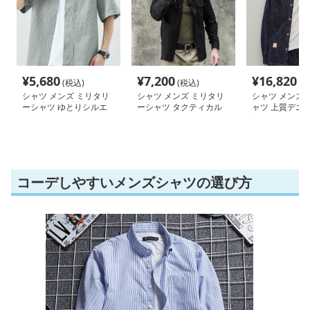
¥
5,680
¥
7,200
¥
16,820
(税込)
(税込)
(税
シャツ メンズ ミリタリ
シャツ メンズ ミリタリ
シャツ メンズ 
ーシャツ ゆとりシルエ
ーシャツ タクティカル
ャツ 上質デニム
ット半袖
アーバン
立てシャツ
コーデしやすいメンズシャツの選び方